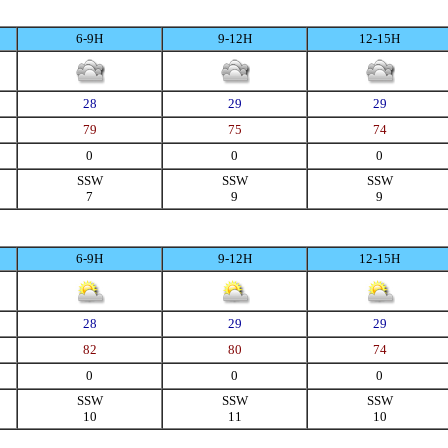
6-9H
9-12H
12-15H
28
29
29
79
75
74
0
0
0
SSW
SSW
SSW
7
9
9
6-9H
9-12H
12-15H
28
29
29
82
80
74
0
0
0
SSW
SSW
SSW
10
11
10