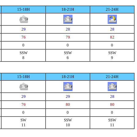
15-18H
18-21H
21-24H
29
28
28
76
79
82
0
0
0
SSW
SSW
SSW
8
6
9
15-18H
18-21H
21-24H
29
29
28
76
80
80
0
0
0
SW
SSW
SSW
11
10
11