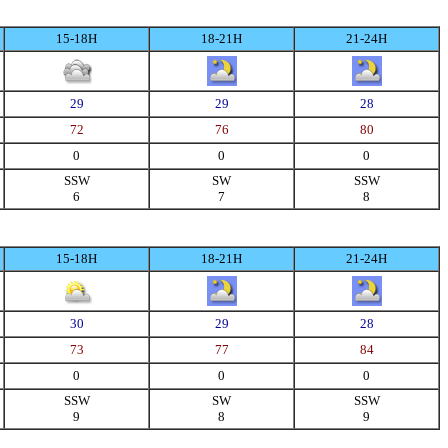
15-18H
18-21H
21-24H
29
29
28
72
76
80
0
0
0
SSW
SW
SSW
6
7
8
15-18H
18-21H
21-24H
30
29
28
73
77
84
0
0
0
SSW
SW
SSW
9
8
9