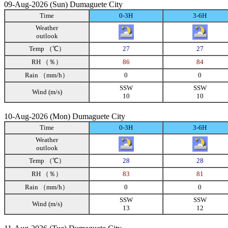
09-Aug-2026 (Sun) Dumaguete City
Time
0-3H
3-6H
Weather
outlook
Temp （℃）
27
27
RH （％）
86
84
Rain （mm/h）
0
0
SSW
SSW
Wind (m/s)
10
10
10-Aug-2026 (Mon) Dumaguete City
Time
0-3H
3-6H
Weather
outlook
Temp （℃）
28
28
RH （％）
83
81
Rain （mm/h）
0
0
SSW
SSW
Wind (m/s)
13
12