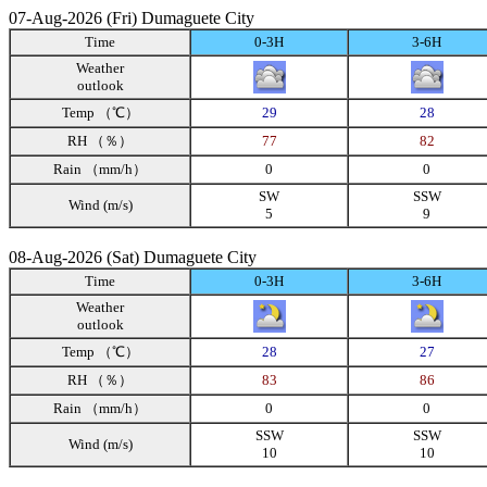
07-Aug-2026 (Fri) Dumaguete City
Time
0-3H
3-6H
Weather
outlook
Temp （℃）
29
28
RH （％）
77
82
Rain （mm/h）
0
0
SW
SSW
Wind (m/s)
5
9
08-Aug-2026 (Sat) Dumaguete City
Time
0-3H
3-6H
Weather
outlook
Temp （℃）
28
27
RH （％）
83
86
Rain （mm/h）
0
0
SSW
SSW
Wind (m/s)
10
10