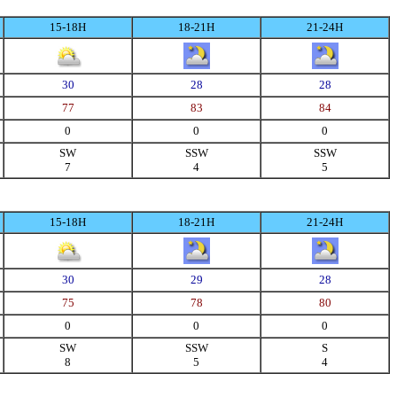
15-18H
18-21H
21-24H
30
28
28
77
83
84
0
0
0
SW
SSW
SSW
7
4
5
15-18H
18-21H
21-24H
30
29
28
75
78
80
0
0
0
SW
SSW
S
8
5
4