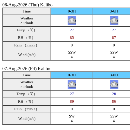
06-Aug-2026 (Thu) Kalibo
Time
0-3H
3-6H
Weather
outlook
Temp （℃）
27
27
RH （％）
85
87
Rain （mm/h）
0
0
SSW
SSW
Wind (m/s)
4
4
07-Aug-2026 (Fri) Kalibo
Time
0-3H
3-6H
Weather
outlook
Temp （℃）
27
28
RH （％）
89
86
Rain （mm/h）
0
0
SW
SSW
Wind (m/s)
4
4