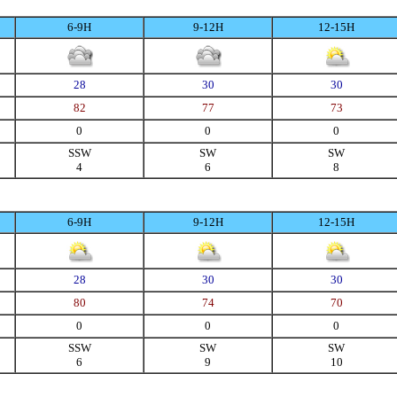
6-9H
9-12H
12-15H
28
30
30
82
77
73
0
0
0
SSW
SW
SW
4
6
8
6-9H
9-12H
12-15H
28
30
30
80
74
70
0
0
0
SSW
SW
SW
6
9
10