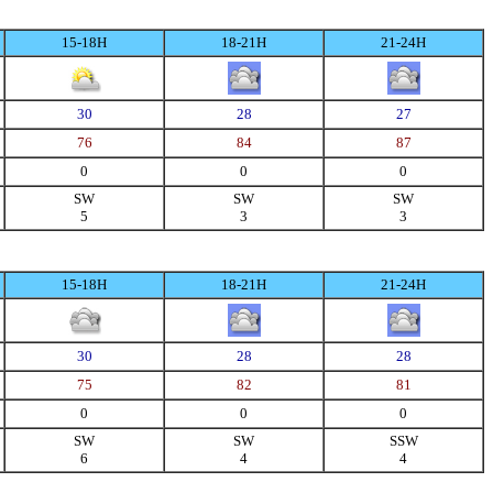
15-18H
18-21H
21-24H
30
28
27
76
84
87
0
0
0
SW
SW
SW
5
3
3
15-18H
18-21H
21-24H
30
28
28
75
82
81
0
0
0
SW
SW
SSW
6
4
4