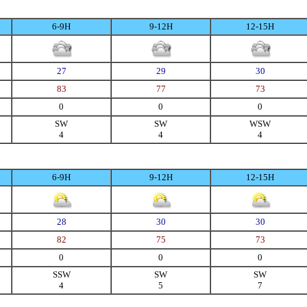
6-9H
9-12H
12-15H
27
29
30
83
77
73
0
0
0
SW
SW
WSW
4
4
4
6-9H
9-12H
12-15H
28
30
30
82
75
73
0
0
0
SSW
SW
SW
4
5
7