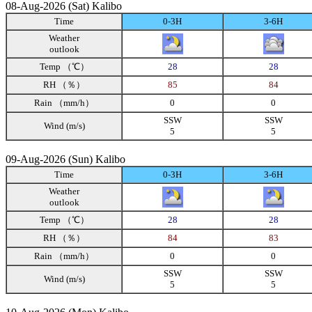
08-Aug-2026 (Sat) Kalibo
Time
0-3H
3-6H
Weather
outlook
Temp （℃）
28
28
RH （％）
85
84
Rain （mm/h）
0
0
SSW
SSW
Wind (m/s)
5
5
09-Aug-2026 (Sun) Kalibo
Time
0-3H
3-6H
Weather
outlook
Temp （℃）
28
28
RH （％）
84
83
Rain （mm/h）
0
0
SSW
SSW
Wind (m/s)
5
5