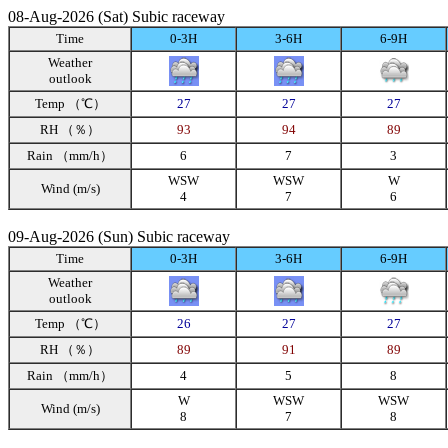
08-Aug-2026 (Sat) Subic raceway
Time
0-3H
3-6H
6-9H
Weather
outlook
Temp （℃）
27
27
27
RH （％）
93
94
89
Rain （mm/h）
6
7
3
WSW
WSW
W
Wind (m/s)
4
7
6
09-Aug-2026 (Sun) Subic raceway
Time
0-3H
3-6H
6-9H
Weather
outlook
Temp （℃）
26
27
27
RH （％）
89
91
89
Rain （mm/h）
4
5
8
W
WSW
WSW
Wind (m/s)
8
7
8