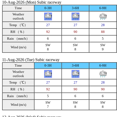
10-Aug-2026 (Mon) Subic raceway
Time
0-3H
3-6H
6-9H
Weather
outlook
Temp （℃）
27
27
28
RH （％）
92
90
88
Rain （mm/h）
6
6
5
SW
SW
SW
Wind (m/s)
8
8
9
11-Aug-2026 (Tue) Subic raceway
Time
0-3H
3-6H
6-9H
Weather
outlook
Temp （℃）
27
27
28
RH （％）
92
90
90
Rain （mm/h）
5
6
6
SW
SW
SW
Wind (m/s)
7
8
8