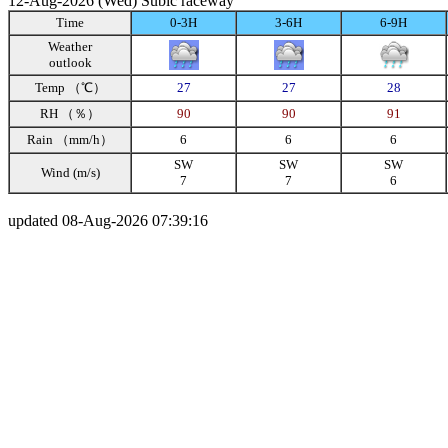
12-Aug-2026 (Wed) Subic raceway
Time
0-3H
3-6H
6-9H
Weather
outlook
Temp （℃）
27
27
28
RH （％）
90
90
91
Rain （mm/h）
6
6
6
SW
SW
SW
Wind (m/s)
7
7
6
updated 08-Aug-2026 07:39:16