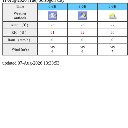
11-Aug-2026 (Tue) Sorsogon City
Time
0-3H
3-6H
6-9H
Weather
outlook
Temp （℃）
26
26
27
RH （％）
91
92
90
Rain （mm/h）
0
0
0
SW
SW
SW
Wind (m/s)
6
6
7
updated 07-Aug-2026 13:33:53