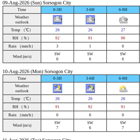
09-Aug-2026 (Sun) Sorsogon City
Time
0-3H
3-6H
6-9H
Weather
outlook
Temp （℃）
26
26
27
RH （％）
92
91
90
Rain （mm/h）
3
1
0
SW
SW
SW
Wind (m/s)
6
6
6
10-Aug-2026 (Mon) Sorsogon City
Time
0-3H
3-6H
6-9H
Weather
outlook
Temp （℃）
26
26
26
RH （％）
91
92
91
Rain （mm/h）
0
0
0
SW
SW
SW
Wind (m/s)
7
6
7