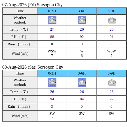
07-Aug-2026 (Fri) Sorsogon City
Time
0-3H
3-6H
6-9H
Weather
outlook
Temp （℃）
27
26
26
RH （％）
88
92
91
Rain （mm/h）
0
0
0
WSW
W
WSW
Wind (m/s)
7
6
7
08-Aug-2026 (Sat) Sorsogon City
Time
0-3H
3-6H
6-9H
Weather
outlook
Temp （℃）
26
26
26
RH （％）
94
94
92
Rain （mm/h）
3
0
0
SW
SW
SW
Wind (m/s)
7
7
6