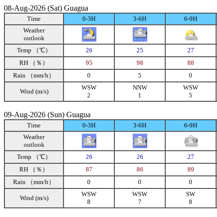
08-Aug-2026 (Sat) Guagua
Time
0-3H
3-6H
6-9H
Weather
outlook
Temp （℃）
26
25
27
RH （％）
95
98
88
Rain （mm/h）
0
5
0
WSW
NNW
WSW
Wind (m/s)
2
1
5
09-Aug-2026 (Sun) Guagua
Time
0-3H
3-6H
6-9H
Weather
outlook
Temp （℃）
26
26
27
RH （％）
87
86
89
Rain （mm/h）
0
0
0
WSW
WSW
SW
Wind (m/s)
8
7
8