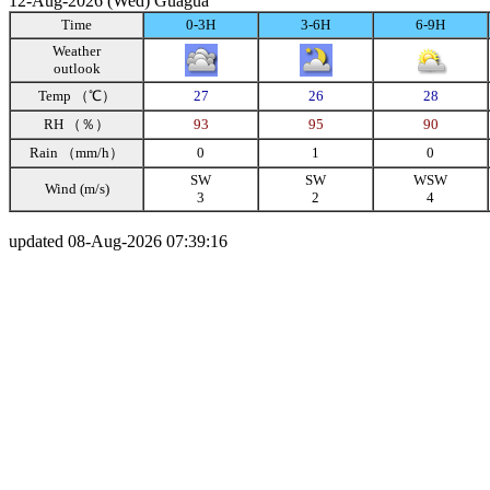
12-Aug-2026 (Wed) Guagua
Time
0-3H
3-6H
6-9H
Weather
outlook
Temp （℃）
27
26
28
RH （％）
93
95
90
Rain （mm/h）
0
1
0
SW
SW
WSW
Wind (m/s)
3
2
4
updated 08-Aug-2026 07:39:16