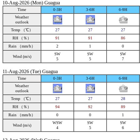
10-Aug-2026 (Mon) Guagua
Time
0-3H
3-6H
6-9H
Weather
outlook
Temp （℃）
27
27
27
RH （％）
91
91
86
Rain （mm/h）
2
1
0
SW
SW
SW
Wind (m/s)
5
5
7
11-Aug-2026 (Tue) Guagua
Time
0-3H
3-6H
6-9H
Weather
outlook
Temp （℃）
27
27
28
RH （％）
94
92
89
Rain （mm/h）
0
0
1
WSW
SW
SW
Wind (m/s)
4
5
6