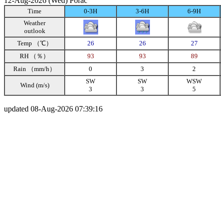
12-Aug-2026 (Wed) Porac
Time
0-3H
3-6H
6-9H
Weather
outlook
Temp （℃）
26
26
27
RH （％）
93
93
89
Rain （mm/h）
0
3
2
SW
SW
WSW
Wind (m/s)
3
3
5
updated 08-Aug-2026 07:39:16