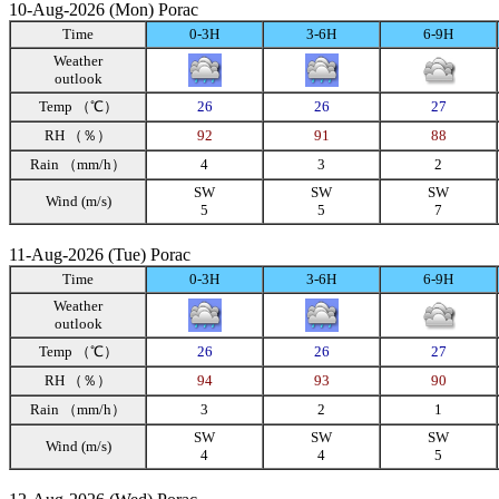
10-Aug-2026 (Mon) Porac
Time
0-3H
3-6H
6-9H
Weather
outlook
Temp （℃）
26
26
27
RH （％）
92
91
88
Rain （mm/h）
4
3
2
SW
SW
SW
Wind (m/s)
5
5
7
11-Aug-2026 (Tue) Porac
Time
0-3H
3-6H
6-9H
Weather
outlook
Temp （℃）
26
26
27
RH （％）
94
93
90
Rain （mm/h）
3
2
1
SW
SW
SW
Wind (m/s)
4
4
5