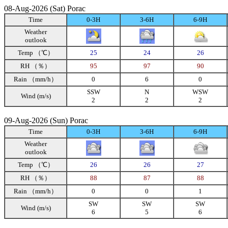
08-Aug-2026 (Sat) Porac
Time
0-3H
3-6H
6-9H
Weather
outlook
Temp （℃）
25
24
26
RH （％）
95
97
90
Rain （mm/h）
0
6
0
SSW
N
WSW
Wind (m/s)
2
2
2
09-Aug-2026 (Sun) Porac
Time
0-3H
3-6H
6-9H
Weather
outlook
Temp （℃）
26
26
27
RH （％）
88
87
88
Rain （mm/h）
0
0
1
SW
SW
SW
Wind (m/s)
6
5
6