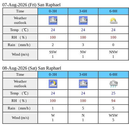
07-Aug-2026 (Fri) San Raphael
Time
0-3H
3-6H
6-9H
Weather
outlook
Temp （℃）
24
24
24
RH （％）
100
100
100
Rain （mm/h）
2
3
0
SSW
NW
NNW
Wind (m/s)
1
1
1
08-Aug-2026 (Sat) San Raphael
Time
0-3H
3-6H
6-9H
Weather
outlook
Temp （℃）
24
24
25
RH （％）
100
100
94
Rain （mm/h）
1
5
5
W
N
WSW
Wind (m/s)
1
1
5