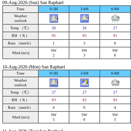
09-Aug-2026 (Sun) San Raphael
Time
0-3H
3-6H
6-9H
Weather
outlook
Temp （℃）
26
26
27
RH （％）
95
95
91
Rain （mm/h）
1
3
6
SW
SW
SW
Wind (m/s)
2
3
6
10-Aug-2026 (Mon) San Raphael
Time
0-3H
3-6H
6-9H
Weather
outlook
Temp （℃）
27
27
27
RH （％）
93
92
93
Rain （mm/h）
4
0
4
SW
SW
SW
Wind (m/s)
5
6
5