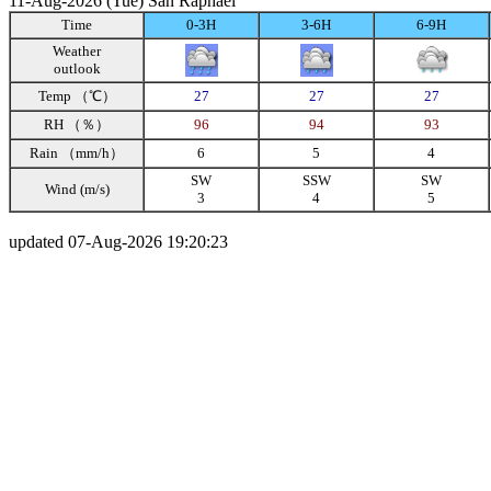
11-Aug-2026 (Tue) San Raphael
Time
0-3H
3-6H
6-9H
Weather
outlook
Temp （℃）
27
27
27
RH （％）
96
94
93
Rain （mm/h）
6
5
4
SW
SSW
SW
Wind (m/s)
3
4
5
updated 07-Aug-2026 19:20:23