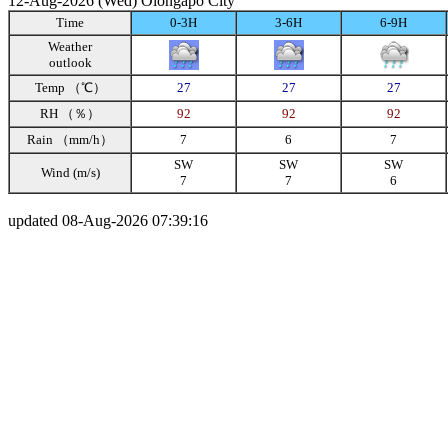
12-Aug-2026 (Wed) Olongapo City
Time
0-3H
3-6H
6-9H
Weather
outlook
Temp （℃）
27
27
27
RH （％）
92
92
92
Rain （mm/h）
7
6
7
SW
SW
SW
Wind (m/s)
7
7
6
updated 08-Aug-2026 07:39:16