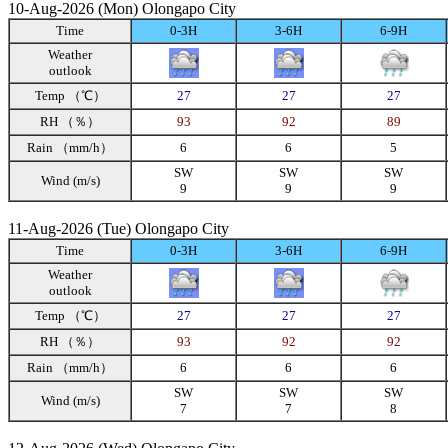
10-Aug-2026 (Mon) Olongapo City
Time
0-3H
3-6H
6-9H
Weather
outlook
Temp （℃）
27
27
27
RH （％）
93
92
89
Rain （mm/h）
6
6
5
SW
SW
SW
Wind (m/s)
9
9
9
11-Aug-2026 (Tue) Olongapo City
Time
0-3H
3-6H
6-9H
Weather
outlook
Temp （℃）
27
27
27
RH （％）
93
92
92
Rain （mm/h）
6
6
6
SW
SW
SW
Wind (m/s)
7
7
8