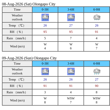
08-Aug-2026 (Sat) Olongapo City
Time
0-3H
3-6H
6-9H
Weather
outlook
Temp （℃）
26
27
26
RH （％）
95
95
91
Rain （mm/h）
5
7
4
W
W
W
Wind (m/s)
4
6
7
09-Aug-2026 (Sun) Olongapo City
Time
0-3H
3-6H
6-9H
Weather
outlook
Temp （℃）
26
26
27
RH （％）
91
91
90
Rain （mm/h）
3
4
8
W
WSW
WSW
Wind (m/s)
8
7
8