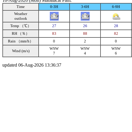
10-Aug-2026 (Mon) Mabalacat Pam.
Time
0-3H
3-6H
6-9H
Weather
outlook
Temp （℃）
27
26
28
RH （％）
83
88
82
Rain （mm/h）
0
2
0
WSW
WSW
WSW
Wind (m/s)
7
4
6
updated 06-Aug-2026 13:36:37