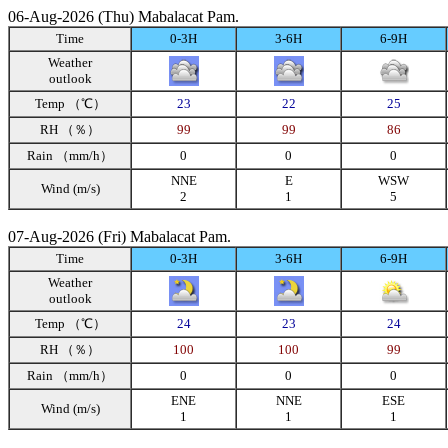
06-Aug-2026 (Thu) Mabalacat Pam.
Time
0-3H
3-6H
6-9H
Weather
outlook
Temp （℃）
23
22
25
RH （％）
99
99
86
Rain （mm/h）
0
0
0
NNE
E
WSW
Wind (m/s)
2
1
5
07-Aug-2026 (Fri) Mabalacat Pam.
Time
0-3H
3-6H
6-9H
Weather
outlook
Temp （℃）
24
23
24
RH （％）
100
100
99
Rain （mm/h）
0
0
0
ENE
NNE
ESE
Wind (m/s)
1
1
1