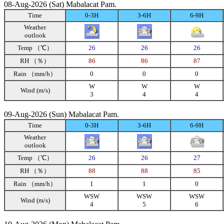
08-Aug-2026 (Sat) Mabalacat Pam.
Time
0-3H
3-6H
6-9H
Weather
outlook
Temp （℃）
26
26
26
RH （％）
86
86
87
Rain （mm/h）
0
0
0
W
W
W
Wind (m/s)
3
4
4
09-Aug-2026 (Sun) Mabalacat Pam.
Time
0-3H
3-6H
6-9H
Weather
outlook
Temp （℃）
26
26
27
RH （％）
88
88
85
Rain （mm/h）
1
1
0
WSW
WSW
WSW
Wind (m/s)
4
5
6