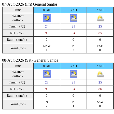
07-Aug-2026 (Fri) General Santos
Time
0-3H
3-6H
6-9H
Weather
outlook
Temp （℃）
24
23
25
RH （％）
90
94
85
Rain （mm/h）
0
0
0
NNW
N
ESE
Wind (m/s)
1
2
0
08-Aug-2026 (Sat) General Santos
Time
0-3H
3-6H
6-9H
Weather
outlook
Temp （℃）
23
23
25
RH （％）
93
94
86
Rain （mm/h）
0
0
0
N
N
SSW
Wind (m/s)
2
1
0