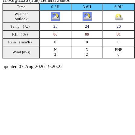
11-Aug-2026 (Tue) General Santos
Time
0-3H
3-6H
6-9H
Weather
outlook
Temp （℃）
25
24
26
RH （％）
86
89
81
Rain （mm/h）
0
0
0
N
N
ENE
Wind (m/s)
2
2
0
updated 07-Aug-2026 19:20:22