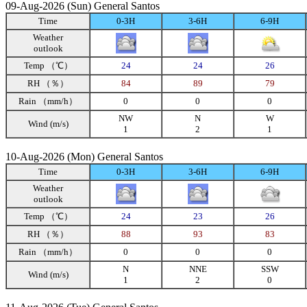
09-Aug-2026 (Sun) General Santos
Time
0-3H
3-6H
6-9H
Weather
outlook
Temp （℃）
24
24
26
RH （％）
84
89
79
Rain （mm/h）
0
0
0
NW
N
W
Wind (m/s)
1
2
1
10-Aug-2026 (Mon) General Santos
Time
0-3H
3-6H
6-9H
Weather
outlook
Temp （℃）
24
23
26
RH （％）
88
93
83
Rain （mm/h）
0
0
0
N
NNE
SSW
Wind (m/s)
1
2
0