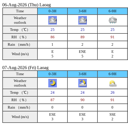
06-Aug-2026 (Thu) Laoag
Time
0-3H
3-6H
6-9H
Weather
outlook
Temp （℃）
25
25
25
RH （％）
86
89
91
Rain （mm/h）
1
2
2
E
ENE
E
Wind (m/s)
5
5
2
07-Aug-2026 (Fri) Laoag
Time
0-3H
3-6H
6-9H
Weather
outlook
Temp （℃）
24
24
26
RH （％）
87
90
91
Rain （mm/h）
0
0
0
ESE
ESE
SSE
Wind (m/s)
3
3
2