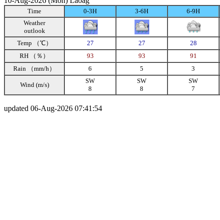
10-Aug-2026 (Mon) Laoag
Time
0-3H
3-6H
6-9H
Weather
outlook
Temp （℃）
27
27
28
RH （％）
93
93
91
Rain （mm/h）
6
5
3
SW
SW
SW
Wind (m/s)
8
8
7
updated 06-Aug-2026 07:41:54