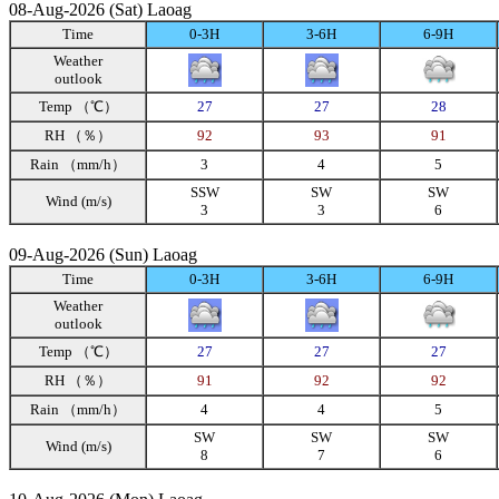
08-Aug-2026 (Sat) Laoag
Time
0-3H
3-6H
6-9H
Weather
outlook
Temp （℃）
27
27
28
RH （％）
92
93
91
Rain （mm/h）
3
4
5
SSW
SW
SW
Wind (m/s)
3
3
6
09-Aug-2026 (Sun) Laoag
Time
0-3H
3-6H
6-9H
Weather
outlook
Temp （℃）
27
27
27
RH （％）
91
92
92
Rain （mm/h）
4
4
5
SW
SW
SW
Wind (m/s)
8
7
6